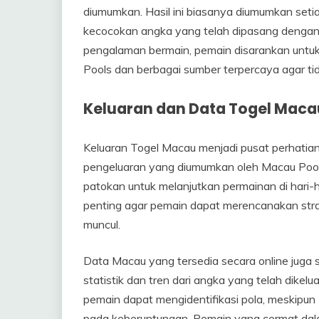
diumumkan. Hasil ini biasanya diumumkan setia
kecocokan angka yang telah dipasang dengan 
pengalaman bermain, pemain disarankan untuk
Pools dan berbagai sumber terpercaya agar ti
Keluaran dan Data Togel Maca
Keluaran Togel Macau menjadi pusat perhatian 
pengeluaran yang diumumkan oleh Macau Poo
patokan untuk melanjutkan permainan di hari-ha
penting agar pemain dapat merencanakan str
muncul.
Data Macau yang tersedia secara online juga
statistik dan tren dari angka yang telah dike
pemain dapat mengidentifikasi pola, meskipu
pada keberuntungan. Pemain yang cermat dala