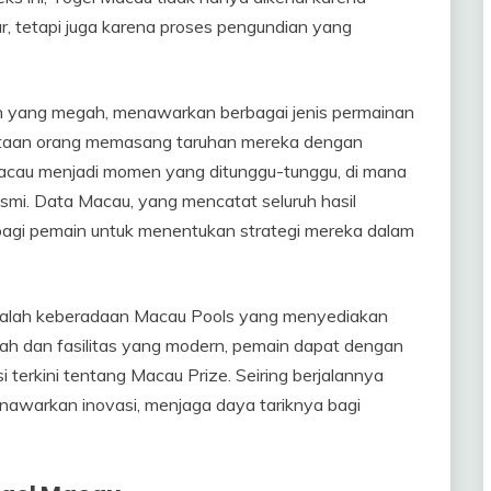
 tetapi juga karena proses pengundian yang
ian yang megah, menawarkan berbagai jenis permainan
 jutaan orang memasang taruhan mereka dengan
acau menjadi momen yang ditunggu-tunggu, di mana
i. Data Macau, yang mencatat seluruh hasil
bagi pemain untuk menentukan strategi mereka dalam
adalah keberadaan Macau Pools yang menyediakan
ah dan fasilitas yang modern, pemain dapat dengan
 terkini tentang Macau Prize. Seiring berjalannya
nawarkan inovasi, menjaga daya tariknya bagi