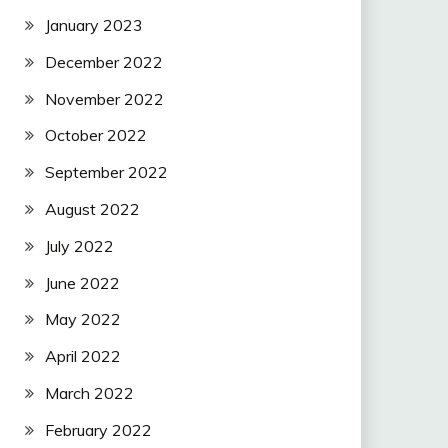
January 2023
December 2022
November 2022
October 2022
September 2022
August 2022
July 2022
June 2022
May 2022
April 2022
March 2022
February 2022