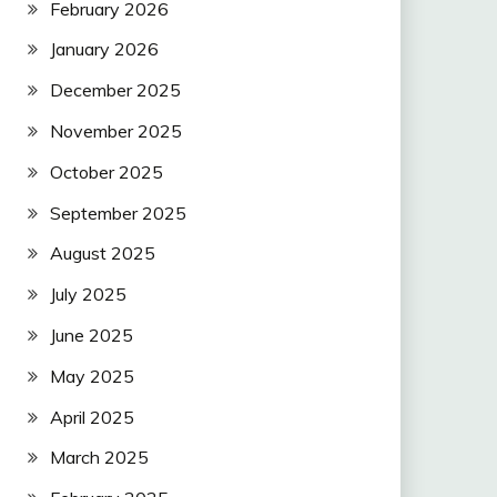
February 2026
January 2026
December 2025
November 2025
October 2025
September 2025
August 2025
July 2025
June 2025
May 2025
April 2025
March 2025