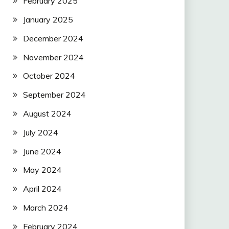
February 2025
January 2025
December 2024
November 2024
October 2024
September 2024
August 2024
July 2024
June 2024
May 2024
April 2024
March 2024
February 2024