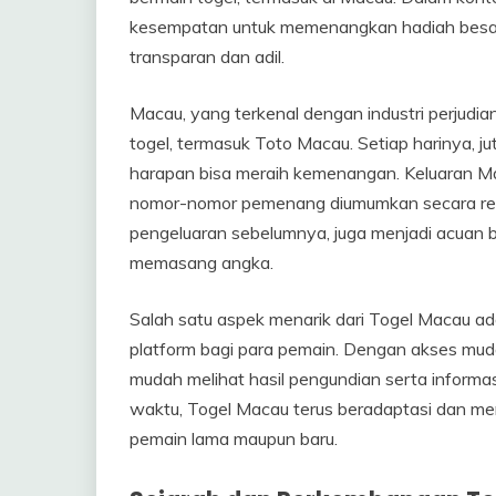
kesempatan untuk memenangkan hadiah besar,
transparan dan adil.
Macau, yang terkenal dengan industri perjud
togel, termasuk Toto Macau. Setiap harinya,
harapan bisa meraih kemenangan. Keluaran M
nomor-nomor pemenang diumumkan secara resm
pengeluaran sebelumnya, juga menjadi acuan 
memasang angka.
Salah satu aspek menarik dari Togel Macau 
platform bagi para pemain. Dengan akses mud
mudah melihat hasil pengundian serta informasi
waktu, Togel Macau terus beradaptasi dan me
pemain lama maupun baru.