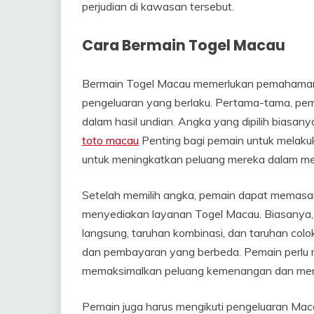
perjudian di kawasan tersebut.
Cara Bermain Togel Macau
Bermain Togel Macau memerlukan pemahaman 
pengeluaran yang berlaku. Pertama-tama, pema
dalam hasil undian. Angka yang dipilih biasanya
toto macau
Penting bagi pemain untuk melaku
untuk meningkatkan peluang mereka dalam me
Setelah memilih angka, pemain dapat memasan
menyediakan layanan Togel Macau. Biasanya, t
langsung, taruhan kombinasi, dan taruhan colo
dan pembayaran yang berbeda. Pemain perlu m
memaksimalkan peluang kemenangan dan mend
Pemain juga harus mengikuti pengeluaran Macau