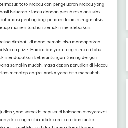
 termasuk toto Macau dan pengeluaran Macau yang
 hasil keluaran Macau dengan penuh rasa antusias.
informasi penting bagi pemain dalam menganalisis
setiap momen taruhan semakin mendebarkan.
aling diminati, di mana pemain bisa mendapatkan
i Macau prize. Hari ini, banyak orang mencari tahu
ntuk mendapatkan keberuntungan. Seiring dengan
yang semakin mudah, masa depan perjudian di Macau
 dalam menatap angka-angka yang bisa mengubah
judian yang semakin populer di kalangan masyarakat.
anyak orang mulai melirik cara-cara baru untuk
ks ini, Togel Macau tidak hanya dikenal karena