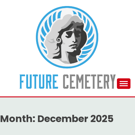
Skip
to
content
The Future Of The Past
FUTURE CEMETERY
Month:
December 2025