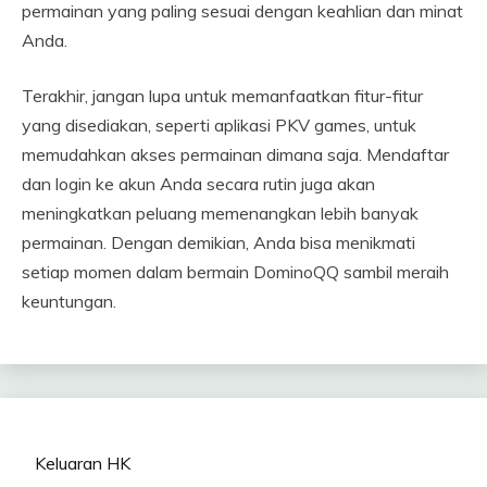
permainan yang paling sesuai dengan keahlian dan minat
Anda.
Terakhir, jangan lupa untuk memanfaatkan fitur-fitur
yang disediakan, seperti aplikasi PKV games, untuk
memudahkan akses permainan dimana saja. Mendaftar
dan login ke akun Anda secara rutin juga akan
meningkatkan peluang memenangkan lebih banyak
permainan. Dengan demikian, Anda bisa menikmati
setiap momen dalam bermain DominoQQ sambil meraih
keuntungan.
Keluaran HK