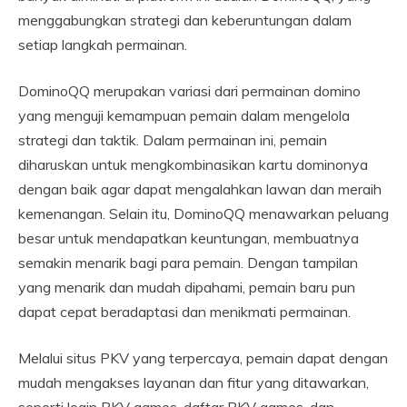
menggabungkan strategi dan keberuntungan dalam
setiap langkah permainan.
DominoQQ merupakan variasi dari permainan domino
yang menguji kemampuan pemain dalam mengelola
strategi dan taktik. Dalam permainan ini, pemain
diharuskan untuk mengkombinasikan kartu dominonya
dengan baik agar dapat mengalahkan lawan dan meraih
kemenangan. Selain itu, DominoQQ menawarkan peluang
besar untuk mendapatkan keuntungan, membuatnya
semakin menarik bagi para pemain. Dengan tampilan
yang menarik dan mudah dipahami, pemain baru pun
dapat cepat beradaptasi dan menikmati permainan.
Melalui situs PKV yang terpercaya, pemain dapat dengan
mudah mengakses layanan dan fitur yang ditawarkan,
seperti login PKV games, daftar PKV games, dan