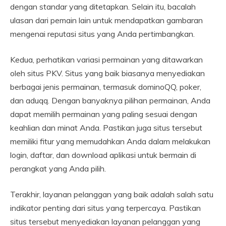
dengan standar yang ditetapkan. Selain itu, bacalah
ulasan dari pemain lain untuk mendapatkan gambaran
mengenai reputasi situs yang Anda pertimbangkan.
Kedua, perhatikan variasi permainan yang ditawarkan
oleh situs PKV. Situs yang baik biasanya menyediakan
berbagai jenis permainan, termasuk dominoQQ, poker,
dan aduqq. Dengan banyaknya pilihan permainan, Anda
dapat memilih permainan yang paling sesuai dengan
keahlian dan minat Anda. Pastikan juga situs tersebut
memiliki fitur yang memudahkan Anda dalam melakukan
login, daftar, dan download aplikasi untuk bermain di
perangkat yang Anda pilih.
Terakhir, layanan pelanggan yang baik adalah salah satu
indikator penting dari situs yang terpercaya. Pastikan
situs tersebut menyediakan layanan pelanggan yang