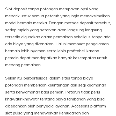
Slot deposit tanpa potongan merupakan opsi yang
menarik untuk semua petaruh yang ingin memaksimalkan
modal bermain mereka. Dengan metode deposit tersebut,
setiap rupiah yang setorkan akan langsung langsung
tersedia digunakan dalam permainan sekaligus tanpa ada
ada biaya yang dikenakan. Hal ini membuat pengalaman
bermain lebih nyaman serta lebih profitabel, karena
pemain dapat mendapatkan banyak kesempatan untuk
menang permainan.
Selain itu, berpartisipasi dalam situs tanpa biaya
potongan memberikan keuntungan dari segi keamanan
serta kenyamanan bagi pemain. Petaruh tidak perlu
khawatir khawatir tentang biaya tambahan yang bisa
dibebankan oleh penyedia layanan. Accesoris platform
slot pulsa yang menawarkan kemudahan dan