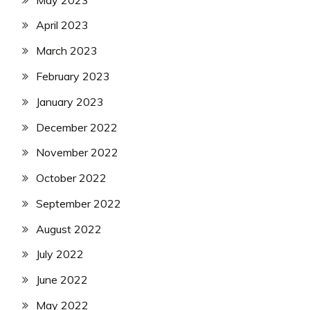
April 2023
March 2023
February 2023
January 2023
December 2022
November 2022
October 2022
September 2022
August 2022
July 2022
June 2022
May 2022