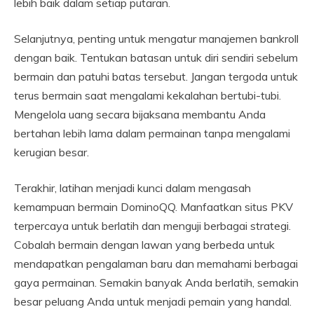
lebih baik dalam setiap putaran.
Selanjutnya, penting untuk mengatur manajemen bankroll
dengan baik. Tentukan batasan untuk diri sendiri sebelum
bermain dan patuhi batas tersebut. Jangan tergoda untuk
terus bermain saat mengalami kekalahan bertubi-tubi.
Mengelola uang secara bijaksana membantu Anda
bertahan lebih lama dalam permainan tanpa mengalami
kerugian besar.
Terakhir, latihan menjadi kunci dalam mengasah
kemampuan bermain DominoQQ. Manfaatkan situs PKV
terpercaya untuk berlatih dan menguji berbagai strategi.
Cobalah bermain dengan lawan yang berbeda untuk
mendapatkan pengalaman baru dan memahami berbagai
gaya permainan. Semakin banyak Anda berlatih, semakin
besar peluang Anda untuk menjadi pemain yang handal.