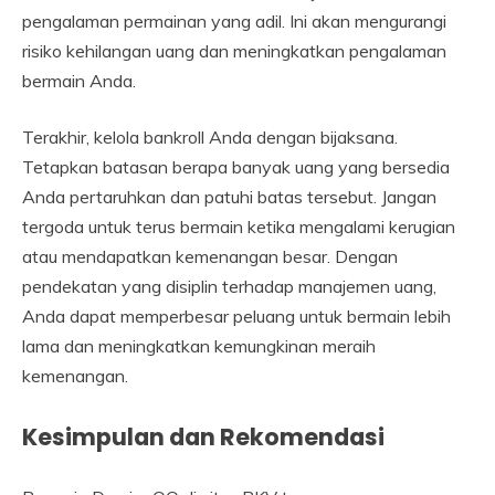
pengalaman permainan yang adil. Ini akan mengurangi
risiko kehilangan uang dan meningkatkan pengalaman
bermain Anda.
Terakhir, kelola bankroll Anda dengan bijaksana.
Tetapkan batasan berapa banyak uang yang bersedia
Anda pertaruhkan dan patuhi batas tersebut. Jangan
tergoda untuk terus bermain ketika mengalami kerugian
atau mendapatkan kemenangan besar. Dengan
pendekatan yang disiplin terhadap manajemen uang,
Anda dapat memperbesar peluang untuk bermain lebih
lama dan meningkatkan kemungkinan meraih
kemenangan.
Kesimpulan dan Rekomendasi