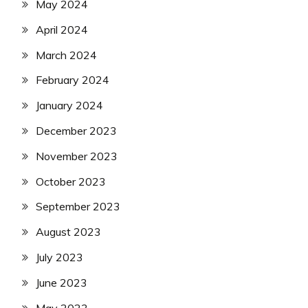
May 2024
April 2024
March 2024
February 2024
January 2024
December 2023
November 2023
October 2023
September 2023
August 2023
July 2023
June 2023
May 2023