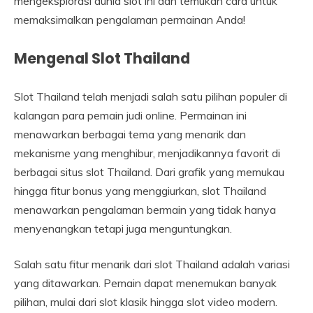
mengeksplorasi dunia slot ini dan temukan cara untuk
memaksimalkan pengalaman permainan Anda!
Mengenal Slot Thailand
Slot Thailand telah menjadi salah satu pilihan populer di
kalangan para pemain judi online. Permainan ini
menawarkan berbagai tema yang menarik dan
mekanisme yang menghibur, menjadikannya favorit di
berbagai situs slot Thailand. Dari grafik yang memukau
hingga fitur bonus yang menggiurkan, slot Thailand
menawarkan pengalaman bermain yang tidak hanya
menyenangkan tetapi juga menguntungkan.
Salah satu fitur menarik dari slot Thailand adalah variasi
yang ditawarkan. Pemain dapat menemukan banyak
pilihan, mulai dari slot klasik hingga slot video modern.