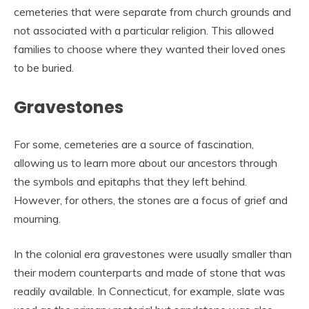
cemeteries that were separate from church grounds and
not associated with a particular religion. This allowed
families to choose where they wanted their loved ones
to be buried.
Gravestones
For some, cemeteries are a source of fascination,
allowing us to learn more about our ancestors through
the symbols and epitaphs that they left behind.
However, for others, the stones are a focus of grief and
mourning.
In the colonial era gravestones were usually smaller than
their modern counterparts and made of stone that was
readily available. In Connecticut, for example, slate was