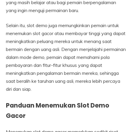
yang masih belajar atau bagi pemain berpengalaman
yang ingin menguji permainan baru.
Selain itu, slot demo juga memungkinkan pemain untuk
menemukan slot gacor atau membayar tinggi yang dapat
meningkatkan peluang mereka untuk menang saat
bermain dengan uang asli. Dengan menjelajahi permainan
dalam mode demo, pemain dapat memahami pola
pembayaran dan fitur-fitur khusus yang dapat
meningkatkan pengalaman bermain mereka, sehingga
saat beralih ke taruhan uang asli, mereka lebih percaya
diri dan siap.
Panduan Menemukan Slot Demo
Gacor
Menemukan slot demo gacor memerlukan sedikit riset