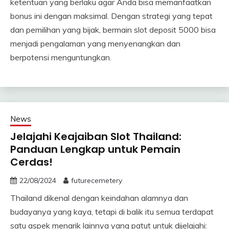
ketentuan yang berlaku agar Anda bisa memanfaatkan
bonus ini dengan maksimal. Dengan strategi yang tepat
dan pemilihan yang bijak, bermain slot deposit 5000 bisa
menjadi pengalaman yang menyenangkan dan
berpotensi menguntungkan.
News
Jelajahi Keajaiban Slot Thailand:
Panduan Lengkap untuk Pemain
Cerdas!
22/08/2024
futurecemetery
Thailand dikenal dengan keindahan alamnya dan
budayanya yang kaya, tetapi di balik itu semua terdapat
satu aspek menarik lainnya yang patut untuk dijelajahi: