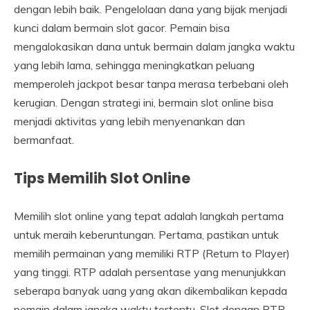
dengan lebih baik. Pengelolaan dana yang bijak menjadi
kunci dalam bermain slot gacor. Pemain bisa
mengalokasikan dana untuk bermain dalam jangka waktu
yang lebih lama, sehingga meningkatkan peluang
memperoleh jackpot besar tanpa merasa terbebani oleh
kerugian. Dengan strategi ini, bermain slot online bisa
menjadi aktivitas yang lebih menyenankan dan
bermanfaat.
Tips Memilih Slot Online
Memilih slot online yang tepat adalah langkah pertama
untuk meraih keberuntungan. Pertama, pastikan untuk
memilih permainan yang memiliki RTP (Return to Player)
yang tinggi. RTP adalah persentase yang menunjukkan
seberapa banyak uang yang akan dikembalikan kepada
pemain dalam jangka waktu tertentu. Slot dengan RTP