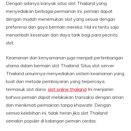
Dengan adanya banyak situs slot Thailand yang
menyediakan berbagai permainan ini, pemain dapat
dengan mudah menemukan slot yang sesuai dengan
preferensi dan gaya bermain mereka. Hal ini tentu saja
menambah keseruan dan daya tarik bagi para pecinta
slot.
Keamanan dan kenyamanan juga menjadi pertimbangan
utama dalam bermain slot Thailand. Situs slot server
Thailand umumnya menyediakan sistem keamanan yang
kuat dan metode pembayaran yang terpercaya,
termasuk slot dana.
slot online thailand
Ini menjamin
bahwa pemain dapat melakukan transaksi dengan aman
dan menikmati permainan tanpa khawatir. Dengan
semua kelebihan ini, tidak heran jika slot Thailand
semakin populer di kalangan pemain cerdas.