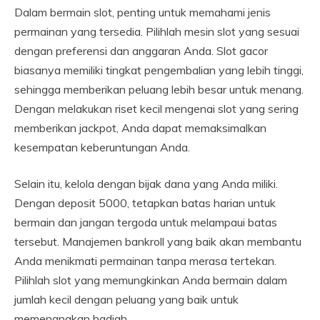
Dalam bermain slot, penting untuk memahami jenis
permainan yang tersedia. Pilihlah mesin slot yang sesuai
dengan preferensi dan anggaran Anda. Slot gacor
biasanya memiliki tingkat pengembalian yang lebih tinggi,
sehingga memberikan peluang lebih besar untuk menang.
Dengan melakukan riset kecil mengenai slot yang sering
memberikan jackpot, Anda dapat memaksimalkan
kesempatan keberuntungan Anda.
Selain itu, kelola dengan bijak dana yang Anda miliki.
Dengan deposit 5000, tetapkan batas harian untuk
bermain dan jangan tergoda untuk melampaui batas
tersebut. Manajemen bankroll yang baik akan membantu
Anda menikmati permainan tanpa merasa tertekan.
Pilihlah slot yang memungkinkan Anda bermain dalam
jumlah kecil dengan peluang yang baik untuk
memenangkan hadiah.