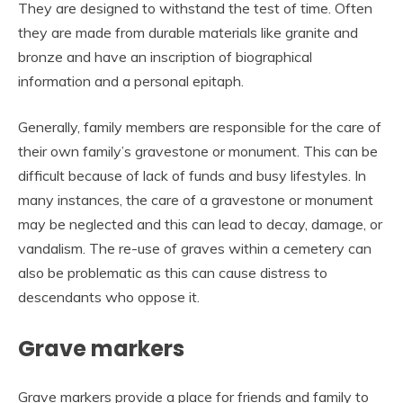
They are designed to withstand the test of time. Often
they are made from durable materials like granite and
bronze and have an inscription of biographical
information and a personal epitaph.
Generally, family members are responsible for the care of
their own family’s gravestone or monument. This can be
difficult because of lack of funds and busy lifestyles. In
many instances, the care of a gravestone or monument
may be neglected and this can lead to decay, damage, or
vandalism. The re-use of graves within a cemetery can
also be problematic as this can cause distress to
descendants who oppose it.
Grave markers
Grave markers provide a place for friends and family to