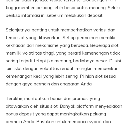
tinggi memberi peluang lebih besar untuk menang. Selalu
periksa informasi ini sebelum melakukan deposit.
Selanjutnya, penting untuk memperhatikan variasi dan
tema slot yang ditawarkan. Setiap permainan memiliki
kekhasan dan mekanisme yang berbeda. Beberapa slot
memiliki volatilitas tinggi, yang berarti kemenangan tidak
sering terjadi, tetapi jika menang, hadiahnya besar. Di sisi
lain, slot dengan volatilitas rendah mungkin memberikan
kemenangan kecil yang lebih sering. Pilihlah slot sesuai
dengan gaya bermain dan anggaran Anda.
Terakhir, manfaatkan bonus dan promosi yang
ditawarkan oleh situs slot. Banyak platform menyediakan
bonus deposit yang dapat meningkatkan peluang
bermain Anda. Pastikan untuk membaca syarat dan