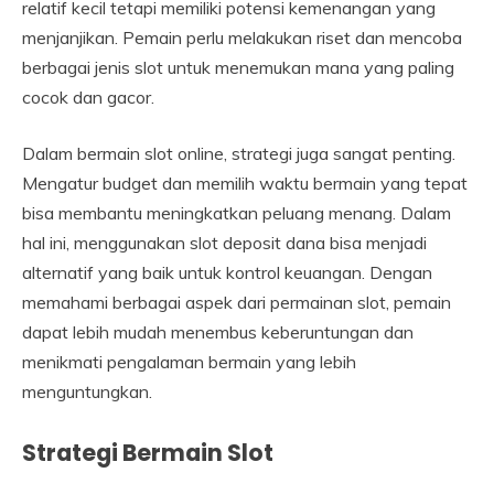
relatif kecil tetapi memiliki potensi kemenangan yang
menjanjikan. Pemain perlu melakukan riset dan mencoba
berbagai jenis slot untuk menemukan mana yang paling
cocok dan gacor.
Dalam bermain slot online, strategi juga sangat penting.
Mengatur budget dan memilih waktu bermain yang tepat
bisa membantu meningkatkan peluang menang. Dalam
hal ini, menggunakan slot deposit dana bisa menjadi
alternatif yang baik untuk kontrol keuangan. Dengan
memahami berbagai aspek dari permainan slot, pemain
dapat lebih mudah menembus keberuntungan dan
menikmati pengalaman bermain yang lebih
menguntungkan.
Strategi Bermain Slot