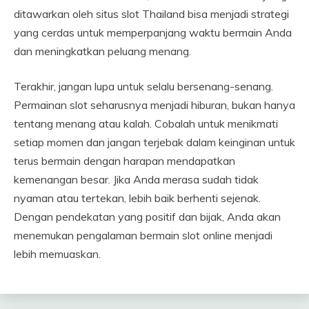
ditawarkan oleh situs slot Thailand bisa menjadi strategi
yang cerdas untuk memperpanjang waktu bermain Anda
dan meningkatkan peluang menang.
Terakhir, jangan lupa untuk selalu bersenang-senang.
Permainan slot seharusnya menjadi hiburan, bukan hanya
tentang menang atau kalah. Cobalah untuk menikmati
setiap momen dan jangan terjebak dalam keinginan untuk
terus bermain dengan harapan mendapatkan
kemenangan besar. Jika Anda merasa sudah tidak
nyaman atau tertekan, lebih baik berhenti sejenak.
Dengan pendekatan yang positif dan bijak, Anda akan
menemukan pengalaman bermain slot online menjadi
lebih memuaskan.