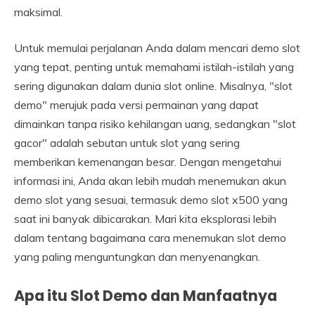
maksimal.
Untuk memulai perjalanan Anda dalam mencari demo slot
yang tepat, penting untuk memahami istilah-istilah yang
sering digunakan dalam dunia slot online. Misalnya, "slot
demo" merujuk pada versi permainan yang dapat
dimainkan tanpa risiko kehilangan uang, sedangkan "slot
gacor" adalah sebutan untuk slot yang sering
memberikan kemenangan besar. Dengan mengetahui
informasi ini, Anda akan lebih mudah menemukan akun
demo slot yang sesuai, termasuk demo slot x500 yang
saat ini banyak dibicarakan. Mari kita eksplorasi lebih
dalam tentang bagaimana cara menemukan slot demo
yang paling menguntungkan dan menyenangkan.
Apa itu Slot Demo dan Manfaatnya