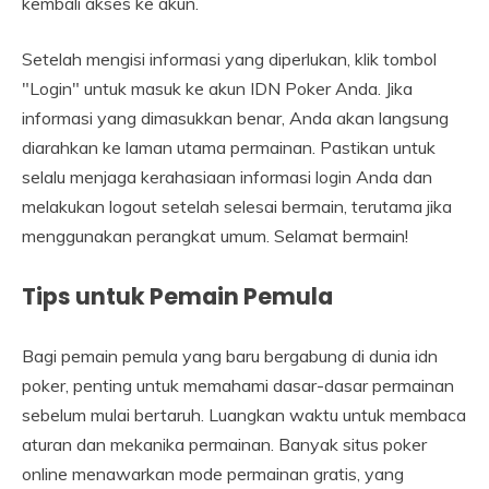
kembali akses ke akun.
Setelah mengisi informasi yang diperlukan, klik tombol
"Login" untuk masuk ke akun IDN Poker Anda. Jika
informasi yang dimasukkan benar, Anda akan langsung
diarahkan ke laman utama permainan. Pastikan untuk
selalu menjaga kerahasiaan informasi login Anda dan
melakukan logout setelah selesai bermain, terutama jika
menggunakan perangkat umum. Selamat bermain!
Tips untuk Pemain Pemula
Bagi pemain pemula yang baru bergabung di dunia idn
poker, penting untuk memahami dasar-dasar permainan
sebelum mulai bertaruh. Luangkan waktu untuk membaca
aturan dan mekanika permainan. Banyak situs poker
online menawarkan mode permainan gratis, yang