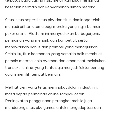
keseruan bermain dari kenyamanan rumah mereka.
Situs-situs seperti situs pkv dan situs dominoqq telah
menjadi pilihan utama bagi mereka yang ingin bermain
poker online. Platform ini menyediakan berbagai jenis
permainan yang menarik dan kompetitif, serta
menawarkan bonus dan promosi yang menggiurkan.
Selain itu, fitur keamanan yang semakin baik membuat
pemain merasa lebih nyaman dan aman saat melakukan
transaksi online, yang tentu saja menjadi faktor penting
dalam memilih tempat bermain.
Melihat tren yang terus meningkat dalam industri ini,
masa depan permainan online tampak cerah.
Peningkatan penggunaan perangkat mobile juga
mendorong situs pkv games untuk mengadaptasi dan