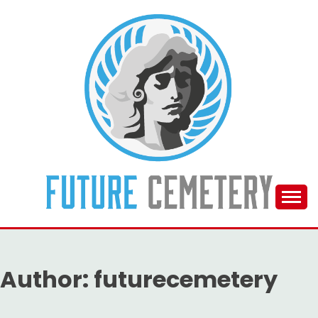
Skip
to
content
The Future Of The Past
FUTURE CEMETERY
Author:
futurecemetery