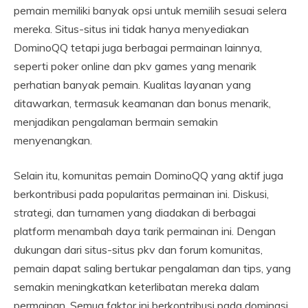
pemain memiliki banyak opsi untuk memilih sesuai selera
mereka. Situs-situs ini tidak hanya menyediakan
DominoQQ tetapi juga berbagai permainan lainnya,
seperti poker online dan pkv games yang menarik
perhatian banyak pemain. Kualitas layanan yang
ditawarkan, termasuk keamanan dan bonus menarik,
menjadikan pengalaman bermain semakin
menyenangkan.
Selain itu, komunitas pemain DominoQQ yang aktif juga
berkontribusi pada popularitas permainan ini. Diskusi,
strategi, dan turnamen yang diadakan di berbagai
platform menambah daya tarik permainan ini. Dengan
dukungan dari situs-situs pkv dan forum komunitas,
pemain dapat saling bertukar pengalaman dan tips, yang
semakin meningkatkan keterlibatan mereka dalam
permainan. Semua faktor ini berkontribusi pada dominasi