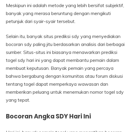
Meskipun ini adalah metode yang lebih bersifat subjektif,
banyak yang merasa beruntung dengan mengikuti
petunjuk dari syair-syair tersebut.
Selain itu, banyak situs prediksi sdy yang menyediakan
bocoran sdy paling jitu berdasarkan analisis dari berbagai
sumber. Situs-situs ini biasanya menawarkan prediksi
togel sdy hari ini yang dapat membantu pemain dalam
membuat keputusan. Banyak pemain yang percaya
bahwa bergabung dengan komunitas atau forum diskusi
tentang togel dapat memperkaya wawasan dan
memberikan peluang untuk menemukan nomor togel sdy
yang tepat.
Bocoran Angka SDY Hari Ini