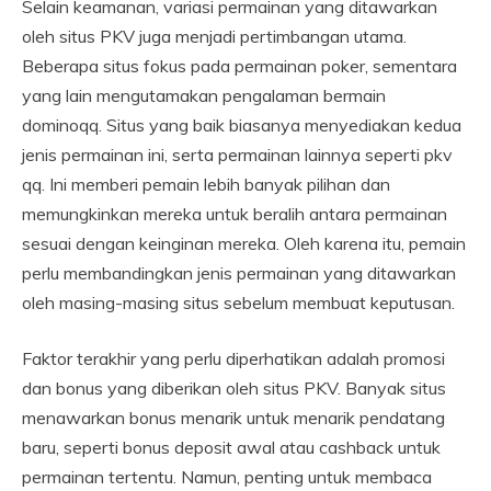
Selain keamanan, variasi permainan yang ditawarkan
oleh situs PKV juga menjadi pertimbangan utama.
Beberapa situs fokus pada permainan poker, sementara
yang lain mengutamakan pengalaman bermain
dominoqq. Situs yang baik biasanya menyediakan kedua
jenis permainan ini, serta permainan lainnya seperti pkv
qq. Ini memberi pemain lebih banyak pilihan dan
memungkinkan mereka untuk beralih antara permainan
sesuai dengan keinginan mereka. Oleh karena itu, pemain
perlu membandingkan jenis permainan yang ditawarkan
oleh masing-masing situs sebelum membuat keputusan.
Faktor terakhir yang perlu diperhatikan adalah promosi
dan bonus yang diberikan oleh situs PKV. Banyak situs
menawarkan bonus menarik untuk menarik pendatang
baru, seperti bonus deposit awal atau cashback untuk
permainan tertentu. Namun, penting untuk membaca