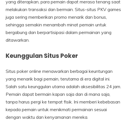
yang diterapkan, para pemain dapat merasa tenang saat
melakukan transaksi dan bermain. Situs-situs PKV games
juga sering memberikan promo menarik dan bonus,
sehingga semakin menambah minat pemain untuk
bergabung dan berpartisipasi dalam permainan yang
ditawarkan.
Keunggulan Situs Poker
Situs poker online menawarkan berbagai keuntungan
yang menarik bagi pemain, terutama di era digital ini.
Salah satu keunggulan utama adalah aksesibilitas 24 jam.
Pemain dapat bermain kapan saja dan di mana saja,
tanpa harus pergi ke tempat fisik. Ini memberi kebebasan
kepada pemain untuk menikmati permainan sesuai
dengan waktu dan kenyamanan mereka.