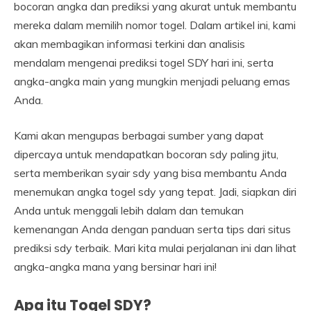
bocoran angka dan prediksi yang akurat untuk membantu
mereka dalam memilih nomor togel. Dalam artikel ini, kami
akan membagikan informasi terkini dan analisis
mendalam mengenai prediksi togel SDY hari ini, serta
angka-angka main yang mungkin menjadi peluang emas
Anda.
Kami akan mengupas berbagai sumber yang dapat
dipercaya untuk mendapatkan bocoran sdy paling jitu,
serta memberikan syair sdy yang bisa membantu Anda
menemukan angka togel sdy yang tepat. Jadi, siapkan diri
Anda untuk menggali lebih dalam dan temukan
kemenangan Anda dengan panduan serta tips dari situs
prediksi sdy terbaik. Mari kita mulai perjalanan ini dan lihat
angka-angka mana yang bersinar hari ini!
Apa itu Togel SDY?