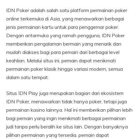
IDN Poker adalah salah satu platform permainan poker
online terkemuka di Asia, yang menawarkan berbagai
jenis permainan kartu untuk para penggemar poker.
Dengan antarmuka yang ramah pengguna, IDN Poker
memberikan pengalaman bermain yang menarik dan
mudah diakses bagi para pemain dari berbagai level
keahlian. Melalui situs ini, pemain dapat menikmati
permainan poker klasik hingga variasi modern, semua
dalam satu tempat.
Situs IDN Play juga merupakan bagian dari ekosistem
IDN Poker, menawarkan tidak hanya poker, tetapi juga
permainan kasino lainnya. Hal ini memberikan pilihan lebih
bagi pemain yang ingin menikmati berbagai permainan
judi tanpa perlu beralih ke situs lain. Dengan banyaknya
pilihan permainan yang tersedia, pemain dapat