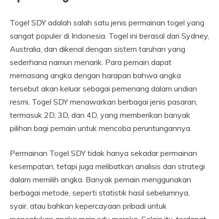
Togel SDY adalah salah satu jenis permainan togel yang
sangat populer di Indonesia. Togel ini berasal dari Sydney,
Australia, dan dikenal dengan sistem taruhan yang
sederhana namun menarik. Para pemain dapat
memasang angka dengan harapan bahwa angka
tersebut akan keluar sebagai pemenang dalam undian
resmi. Togel SDY menawarkan berbagai jenis pasaran,
termasuk 2D, 3D, dan 4D, yang memberikan banyak
pilihan bagi pemain untuk mencoba peruntungannya.
Permainan Togel SDY tidak hanya sekadar permainan
kesempatan, tetapi juga melibatkan analisis dan strategi
dalam memilih angka. Banyak pemain menggunakan
berbagai metode, seperti statistik hasil sebelumnya,
syair, atau bahkan kepercayaan pribadi untuk
menentukan angka main sdy mereka. Selain itu, terdapat