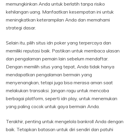
memungkinkan Anda untuk berlatih tanpa risiko
kehilangan uang. Manfaatkan kesempatan ini untuk
meningkatkan keterampilan Anda dan memahami
strategi dasar.
Selain itu, pilih situs idn poker yang terpercaya dan
memiliki reputasi baik. Pastikan untuk membaca ulasan
dan pengalaman pemain lain sebelum mendaftar.
Dengan memilih situs yang tepat, Anda tidak hanya
mendapatkan pengalaman bermain yang
menyenangkan, tetapi juga bisa merasa aman saat
melakukan transaksi. Jangan ragu untuk mencoba
berbagai platform, seperti idn play, untuk menemukan
yang paling cocok untuk gaya bermain Anda.
Terakhir, penting untuk mengelola bankroll Anda dengan
baik. Tetapkan batasan untuk diri sendiri dan patuhi