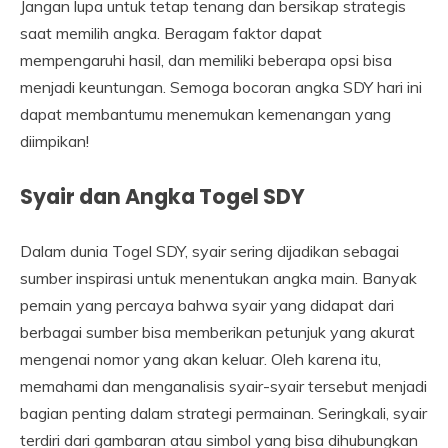
Jangan lupa untuk tetap tenang dan bersikap strategis
saat memilih angka. Beragam faktor dapat
mempengaruhi hasil, dan memiliki beberapa opsi bisa
menjadi keuntungan. Semoga bocoran angka SDY hari ini
dapat membantumu menemukan kemenangan yang
diimpikan!
Syair dan Angka Togel SDY
Dalam dunia Togel SDY, syair sering dijadikan sebagai
sumber inspirasi untuk menentukan angka main. Banyak
pemain yang percaya bahwa syair yang didapat dari
berbagai sumber bisa memberikan petunjuk yang akurat
mengenai nomor yang akan keluar. Oleh karena itu,
memahami dan menganalisis syair-syair tersebut menjadi
bagian penting dalam strategi permainan. Seringkali, syair
terdiri dari gambaran atau simbol yang bisa dihubungkan