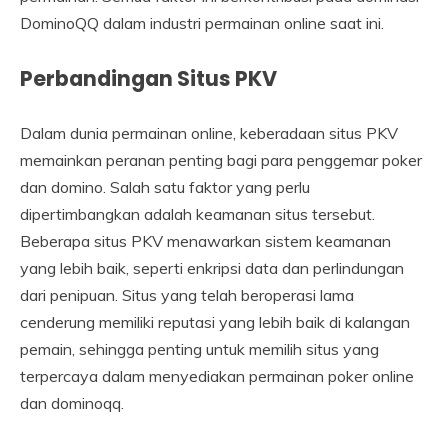
DominoQQ dalam industri permainan online saat ini.
Perbandingan Situs PKV
Dalam dunia permainan online, keberadaan situs PKV
memainkan peranan penting bagi para penggemar poker
dan domino. Salah satu faktor yang perlu
dipertimbangkan adalah keamanan situs tersebut.
Beberapa situs PKV menawarkan sistem keamanan
yang lebih baik, seperti enkripsi data dan perlindungan
dari penipuan. Situs yang telah beroperasi lama
cenderung memiliki reputasi yang lebih baik di kalangan
pemain, sehingga penting untuk memilih situs yang
terpercaya dalam menyediakan permainan poker online
dan dominoqq.